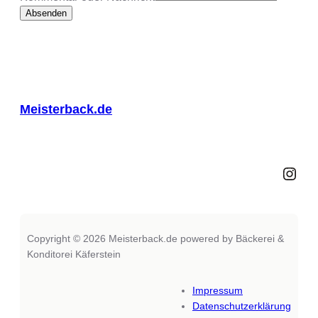
Adresse
Absenden
Nachricht
Name
Meisterback.de
Instagram
Copyright © 2026 Meisterback.de powered by Bäckerei &
Konditorei Käferstein
Impressum
Datenschutzerklärung