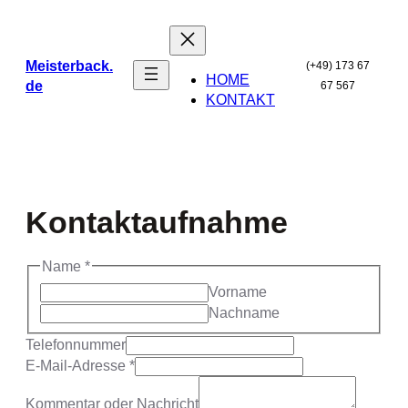
Zum
Inhalt
springen
Meisterback.
(+49) 173 67
HOME
de
67 567
KONTAKT
Kontaktaufnahme
Name
*
Vorname
Nachname
Telefonnummer
E-Mail-Adresse
*
E-
Kommentar oder Nachricht
Mail-